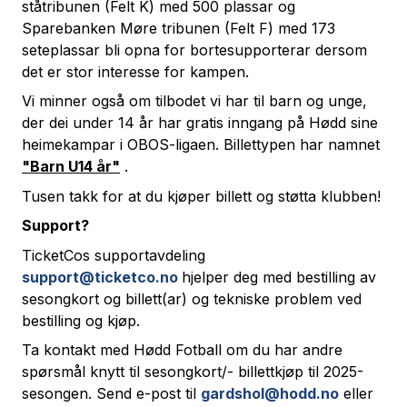
ståtribunen (Felt K) med 500 plassar og
Sparebanken Møre tribunen (Felt F) med 173
seteplassar bli opna for bortesupporterar dersom
det er stor interesse for kampen.
Vi minner også om tilbodet vi har til barn og unge,
der dei under 14 år har gratis inngang på Hødd sine
heimekampar i OBOS-ligaen. Billettypen har namnet
"Barn U14 år"
.
Tusen takk for at du kjøper billett og støtta klubben!
Support?
TicketCos supportavdeling
support@ticketco.no
hjelper deg med bestilling av
sesongkort og billett(ar) og tekniske problem ved
bestilling og kjøp.
Ta kontakt med Hødd Fotball om du har andre
spørsmål knytt til sesongkort/- billettkjøp til 2025-
sesongen. Send e-post til
gardshol@hodd.no
eller