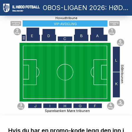
OBOS-LIGAEN 2026: HØDD - STRØMSGODSET
Hovudtribune
VIP-AVDELING
E
D
B
A
Blå
C
L
Ståtribunen
K
J
I
H
G
F
Sparebanken Møre tribunen
Hvis du har en promo-kode legg den inn i