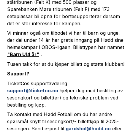
ståtribunen (Felt K) med 500 plassar og
Sparebanken Møre tribunen (Felt F) med 173
seteplassar bli opna for bortesupporterar dersom
det er stor interesse for kampen.
Vi minner også om tilbodet vi har til barn og unge,
der dei under 14 år har gratis inngang på Hødd sine
heimekampar i OBOS-ligaen. Billettypen har namnet
"Barn U14 år"
.
Tusen takk for at du kjøper billett og støtta klubben!
Support?
TicketCos supportavdeling
support@ticketco.no
hjelper deg med bestilling av
sesongkort og billett(ar) og tekniske problem ved
bestilling og kjøp.
Ta kontakt med Hødd Fotball om du har andre
spørsmål knytt til sesongkort/- billettkjøp til 2025-
sesongen. Send e-post til
gardshol@hodd.no
eller